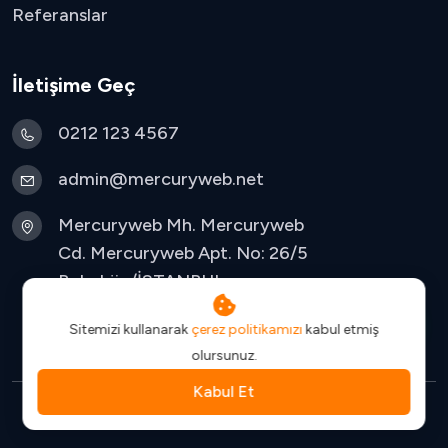
Referanslar
İletişime Geç
0212 123 4567
admin@mercuryweb.net
Mercuryweb Mh. Mercuryweb
Cd. Mercuryweb Apt. No: 26/5
Bakırköy/İSTANBUL
Sitemizi kullanarak
çerez politikamızı
kabul etmiş
olursunuz.
Kabul Et
© 2025 - RshSoftware TR. Tüm hakları saklıdır.